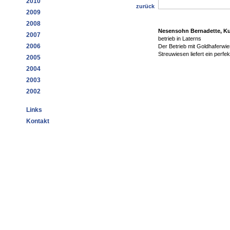
2010
zurück
2009
2008
Nesensohn Bernadette, Kur
2007
betrieb in Laterns
2006
Der Betrieb mit Goldhaferwie
Streuwiesen liefert ein perfe
2005
2004
2003
2002
Links
Kontakt