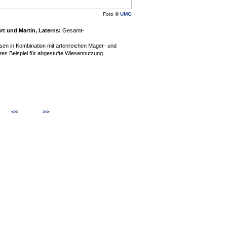
Foto ©
UMG
t und Martin, Laterns:
Gesamt-
sen in Kombination mit artenreichen Mager- und
ktes Beispiel für abgestufte Wiesennutzung.
<<
>>