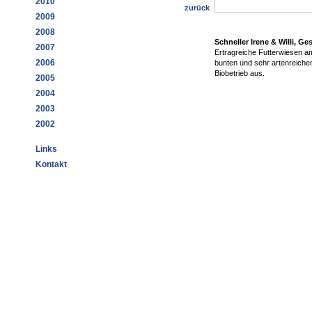
2010
zurück
2009
2008
Schneller Irene & Willi, G
2007
Ertragreiche Futterwiesen am
2006
bunten und sehr artenreiche
Biobetrieb aus.
2005
2004
2003
2002
Links
Kontakt